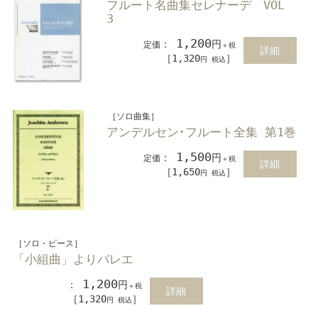
フルート名曲集セレナーデ VOL
3
1,200
：
円
定価
＋税
詳細
［1,320
］
円 税込
［ソロ曲集］
アンデルセン･フルート全集 第1巻
1,500
：
円
定価
＋税
詳細
［1,650
］
円 税込
［ソロ・ピース］
「小組曲」よりバレエ
1,200
：
円
＋税
詳細
［1,320
］
円 税込