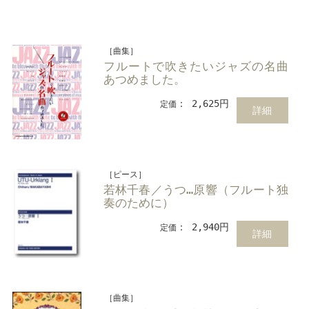
［曲集］
フルートで吹きたいジャズの名曲
あつめました。
： 2,625円
定価
詳細
［ピース］
若林千春／うつ…原響（フルート独
奏のために）
： 2,940円
定価
詳細
［曲集］