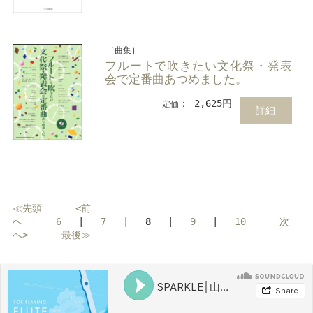
［曲集］
フルートで吹きたい文化祭・発表
会で定番曲あつめました。
： 2,625円
定価
詳細
≪先頭
<前
へ
6
|
7
|
8
|
9
|
10
次
へ>
最後≫