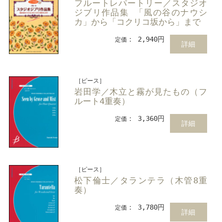
フルートレパートリー／スタジオ
ジブリ作品集 「風の谷のナウシ
カ」から「コクリコ坂から」まで
： 2,940円
定価
詳細
［ピース］
岩田学／木立と霧が見たもの（フ
ルート4重奏）
： 3,360円
定価
詳細
［ピース］
松下倫士／タランテラ（木管8重
奏）
： 3,780円
定価
詳細