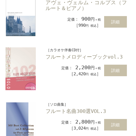
アヴェ・ヴェルム・コルプス（フ
ルート＆ピアノ）
900
：
円
定価
＋税
詳細
［990
］
円 税込
［カラオケ伴奏CD付］
フルートメロディーブックvol.3
2,200
：
円
定価
＋税
詳細
［2,420
］
円 税込
［ソロ曲集］
フルート名曲300選VOL.3
2,800
：
円
定価
＋税
詳細
［3,024
］
円 税込