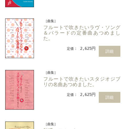
［曲集］
フルートで吹きたいラヴ・ソング
＆バラードの定番曲あつめまし
た。
： 2,625円
定価
詳細
［曲集］
フルートで吹きたいスタジオジブ
リの名曲あつめました。
： 2,625円
定価
詳細
［曲集］