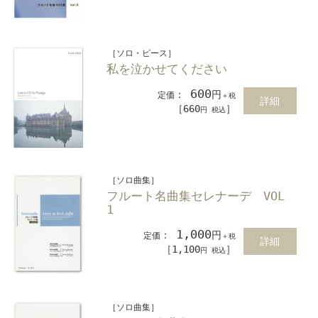
［ソロ・ピース］
私を泣かせてください
600
：
円
定価
＋税
詳細
［660
］
円 税込
［ソロ曲集］
フルート名曲集セレナーデ VOL
1
1,000
：
円
定価
＋税
詳細
［1,100
］
円 税込
［ソロ曲集］