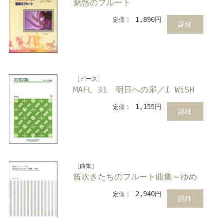
魅惑のフルート
： 1,890円
定価
詳細
［ピース］
MAFL 31 明日への扉／I WiSH
： 1,155円
定価
詳細
［曲集］
笛吹きたちのフルート曲集～ゆめ
： 2,940円
定価
詳細