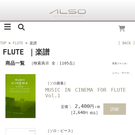
TOP
>
FLUTE
> 楽譜
[ BACK ]
FLUTE ｜楽譜
商品一覧
［検索表示 全：1105点］
音楽ジャンル：
シーン・テーマ：
［ソロ曲集］
MUSIC IN CINEMA FOR FLUTE
Vol.1
2,400
：
円
定価
＋税
詳細
［2,640
］
円 税込
［ソロ・ピース］