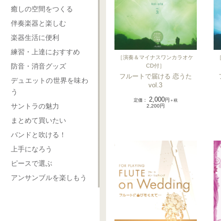
癒しの空間をつくる
伴奏楽器と楽しむ
楽器生活に便利
練習・上達におすすめ
［
演奏＆マイナスワンカラオケ
防音・消音グッズ
CD付
］
フルートで届ける 恋うた
デュエットの世界を味わ
vol.3
う
2,000
定価
：
円
＋税
サントラの魅力
2,200円
まとめて買いたい
バンドと吹ける！
上手になろう
ピースで選ぶ
アンサンブルを楽しもう