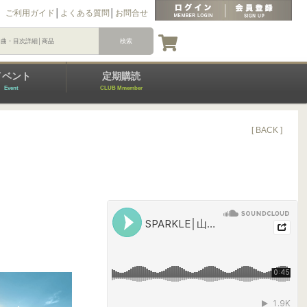
ご利用ガイド
│
よくある質問
│
お問合せ
イベント
定期購読
Event
CLUB Mmember
[ BACK ]