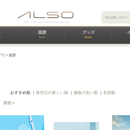
楽譜
グッズ
e
Score
Goods
UTE
> 楽譜
］
おすすめ順
｜
発売日の新しい順
｜
価格の安い順
｜
名前順
最後≫