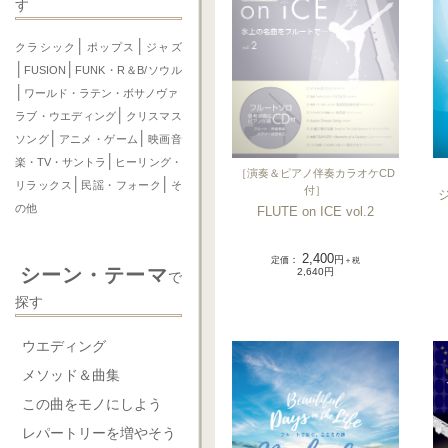
す
│
│
クラシック
ポップス
ジャズ
│
│
FUSION
FUNK・R＆B/ソウル
│
ワールド・ラテン・ボサノヴァ
│
ラブ・ウエディング
クリスマス
│
│
ソング
アニメ・ゲーム
映画音
│
楽・TV・サントラ
ヒーリング・
［
演奏＆ピアノ伴奏カラオケCD
│
│
リラックス
民謡・フォーク
そ
付
］
の他
FLUTE on ICE vol.2
2,400
定価
：
円
＋税
シーン・テーマ
2,640円
で
探す
ウエディング
メソッド＆曲集
この曲をモノにしよう
レパートリーを増やそう