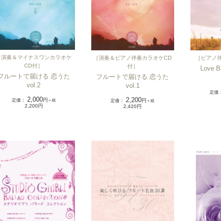
［
演奏＆マイナスワンカラオケ
［
演奏＆ピアノ伴奏カラオケCD
［
ピアノ
CD付
］
付
］
Love Ba
フルートで届ける 恋うた
フルートで届ける 恋うた
vol.2
vol.1
定価
2,000
2,200
定価
：
円
定価
：
円
＋税
＋税
2,200円
2,420円