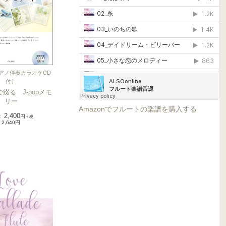
アノ伴奏カラオケCD
付
］
綴る J-popメモ
リー
Amazonでフルートの楽譜を購入する
2,400
：
円
＋税
2,640円