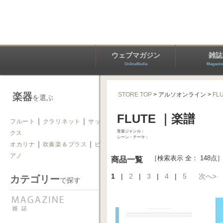
ウェブマガジン
雑誌
OnlineMedia
Magazin
楽器
STORE TOP
> アルソオンライン
>
FL
を選ぶ
FLUTE ｜楽譜
｜
｜
フルート
クラリネット
サッ
音楽ジャンル：
クス
シーン・テーマ：
｜
｜
オカリナ
吹奏楽＆ブラス
ピ
アノ
［検索表示 全： 148点
商品一覧
1
|
2
|
3
|
4
|
5
次へ>
カテゴリー
で探す