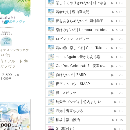
イナスワンカラオケ
CD付
］
う！フルート de
ボサノヴァ
2,800
：
円
＋税
3,080円