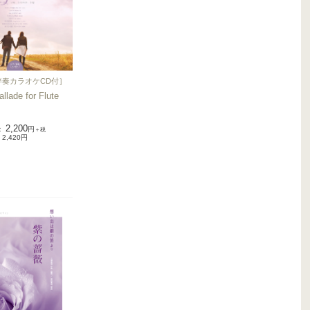
伴奏カラオケCD付
］
llade for Flute
2,200
：
円
＋税
2,420円