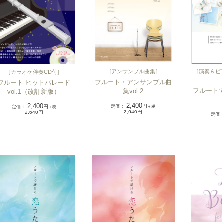
［
演奏＆ピ
［
アンサンブル曲集
］
［
カラオケ伴奏CD付
］
フルート・アンサンブル曲
フルート ヒットパレード
フルートで
集vol.2
vol.1（改訂新版）
2,400
2,400
定価
：
円
定価
：
円
＋税
＋税
2,640円
2,640円
定価