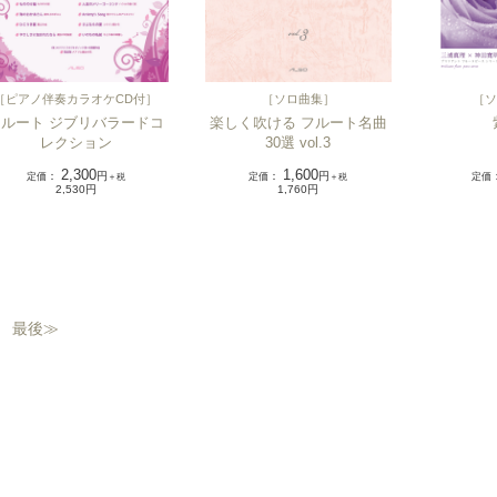
［
ソロ曲集
］
［
ソ
［
ピアノ伴奏カラオケCD付
］
楽しく吹ける フルート名曲
フルート ジブリバラードコ
30選 vol.3
レクション
1,600
2,300
定価
：
円
定価
定価
：
円
＋税
＋税
1,760円
2,530円
最後≫