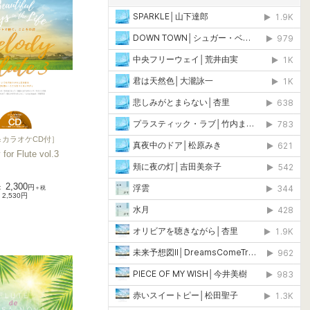
＆カラオケCD付
］
for Flute vol.3
2,300
：
円
＋税
2,530円