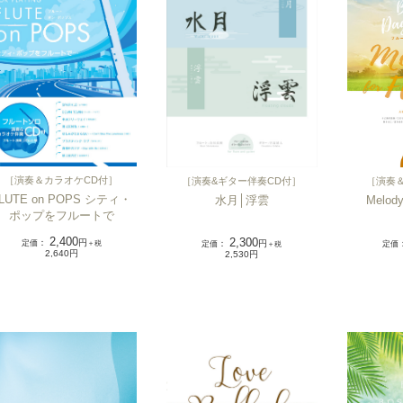
［
演奏＆カラオケCD付
］
［
演奏
［
演奏&ギター伴奏CD付
］
LUTE on POPS シティ・
Melody 
水月│浮雲
ポップをフルートで
2,400
2,300
定価
：
円
定価
定価
：
円
＋税
＋税
2,640円
2,530円