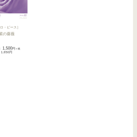
ロ・ピース
］
紫の薔薇
1,500
：
円
＋税
1,650円