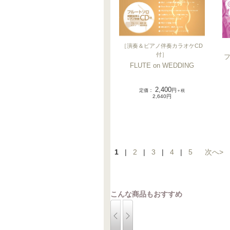
［
演奏＆ピアノ伴奏カラオケCD
付
］
FLUTE on WEDDING
2,400
定価
：
円
＋税
2,640円
1
|
2
|
3
|
4
|
5
次へ>
こんな商品もおすすめ