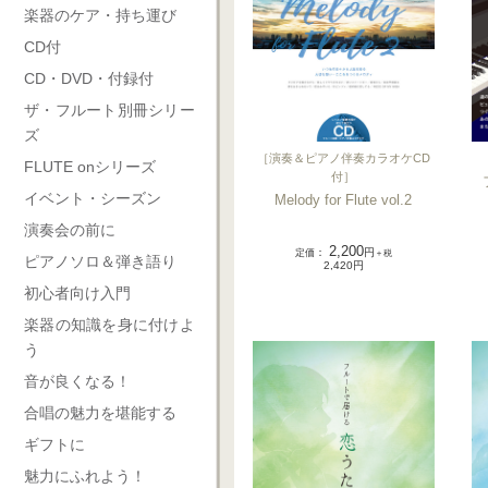
楽器のケア・持ち運び
CD付
CD・DVD・付録付
ザ・フルート別冊シリー
ズ
［
演奏＆ピアノ伴奏カラオケCD
FLUTE onシリーズ
付
］
イベント・シーズン
Melody for Flute vol.2
演奏会の前に
2,200
定価
：
円
＋税
ピアノソロ＆弾き語り
2,420円
初心者向け入門
楽器の知識を身に付けよ
う
音が良くなる！
合唱の魅力を堪能する
ギフトに
魅力にふれよう！