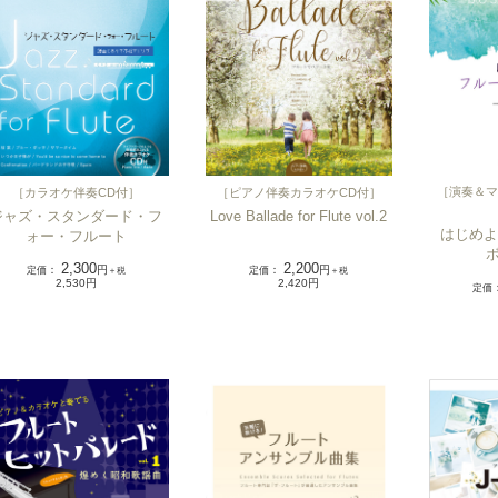
［
演奏＆マ
［
カラオケ伴奏CD付
］
［
ピアノ伴奏カラオケCD付
］
ジャズ・スタンダード・フ
Love Ballade for Flute vol.2
はじめよ
ォー・フルート
2,300
2,200
定価
：
円
定価
：
円
＋税
＋税
2,530円
2,420円
定価