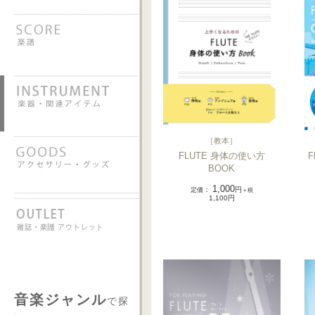
［
教本
］
F
FLUTE 身体の使い方
BOOK
1,000
定価
：
円
＋税
1,100円
音楽ジャンル
で探