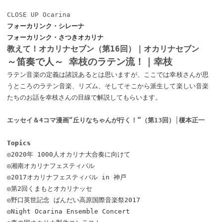
CLOSE UP Ocarina
フォーカリンク・シレーナ
フォーカリンク・さつきオカリナ
教えて！オカリナセブン（第16回）｜オカリナセブン
～笛奏で人～ 幸枝のラテン流！｜幸枝
ラテン音楽の定義は諸説あるとは思いますが、ここでは幸枝さんが思
うところのラテン音楽、リズム、そしてそこから派生して楽しい音楽
たちのお話を幸枝さんの目線で解説してもらいます。
エッセイ＆4コマ漫画“丘りなちゃんが行く！”（第13回）│榎本正一
Topics
◎2020年 1000人オカリナ大合奏に向けて
◎湘南オカリナフェスティバル
◎2017オカリナフェスティバル in 神戸
◎第2回くまもとオカリナッセ
◎野口英世記念 ばんだい高原国際音楽祭2017
◎Night Ocarina Ensemble Concert