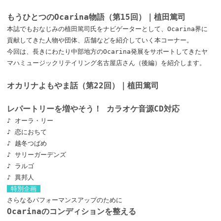
もうひとつのOcarina物語（第15回）｜植田篤司
本誌でもおなじみの植田篤司氏をナビゲーターとして、Ocarina界に
貢献してきた人物や団体、店舗などを紹介していく本コーナー。
今回は、長きにわたり中部地方のOcarina発展をサポートしてきたヤ
マハミュージックリテイリング名古屋店さん（後編）を紹介します。
オカリナよもやま話（第22回）｜植田篤司
レパートリーを増やそう！ カラオケ音源CD対応
♪ オーラ・リー
♪ 恋におちて
♪ 越冬つばめ
♪ サリーガーデンズ
♪ ラルゴ
♪ 異邦人
特別企画
さらなるパフォーマンスアップのために
Ocarinaのコンディションを整える