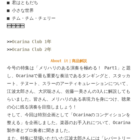
■ 君はともだち
■ 小さな世界
■ チム・チム・チェリー

>>
Ocarina Club 1年
>>
Ocarina Club 2年
About it｜商品解説
今号の特集は「メリハリのある演奏を極める！ Part1」と題
し、Ocarinaで最も重要な奏法であるタンギングと、スタッカ
ート、テヌート、スラーのアーティキュレーションについて、
江波太郎さん、大沢聡さん、佐藤一美さんの3人に解説しても
らいました。皆さん、メリハリのある表現力を身につけ、聴衆
の心に残る演奏を目指しましょう！
そして、今回は特別企画として「Ocarinaのコンディションを
整える」を企画しました。楽器のお手入れについて、Ocarina
製作者とプロ奏者に聞きました。
また、特集に登場いただいた江波太郎さんには「レパートリー