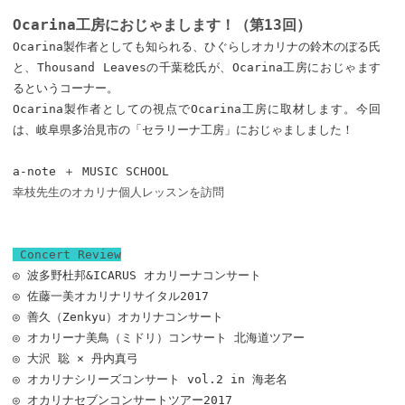
Ocarina工房におじゃまします！（第13回）
Ocarina製作者としても知られる、ひぐらしオカリナの鈴木のぼる氏
と、Thousand Leavesの千葉稔氏が、Ocarina工房におじゃます
るというコーナー。
Ocarina製作者としての視点でOcarina工房に取材します。今回
は、岐阜県多治見市の「セラリーナ工房」におじゃましました！
a-note ＋ MUSIC SCHOOL
幸枝先生のオカリナ個人レッスンを訪問
Concert Review
◎ 波多野杜邦&ICARUS オカリーナコンサート
◎ 佐藤一美オカリナリサイタル2017
◎ 善久（Zenkyu）オカリナコンサート
◎ オカリーナ美鳥（ミドリ）コンサート 北海道ツアー
◎ 大沢 聡 × 丹内真弓
◎ オカリナシリーズコンサート vol.2 in 海老名
◎ オカリナセブンコンサートツアー2017