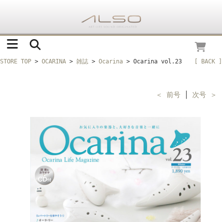
STORE TOP
>
OCARINA
>
雑誌
>
Ocarina
> Ocarina vol.23
[ BACK ]
＜ 前号
│
次号 ＞