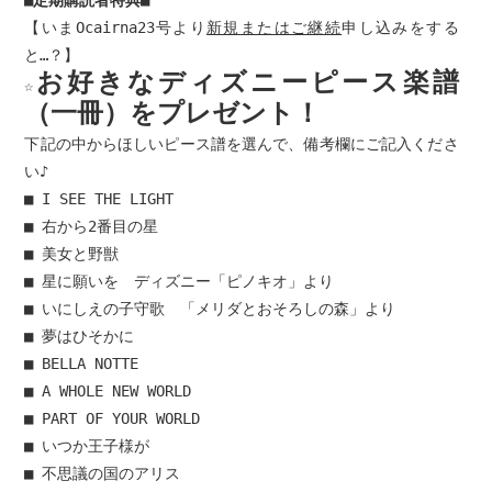
【いまOcairna23号より
新規またはご継続
申し込みをする
と
…
？】
お好きなディズニーピース楽譜
☆
（一冊）をプレゼント！
下記の中からほしいピース譜を選んで、備考欄にご記入くださ
い♪
■ I SEE THE LIGHT
■ 右から2番目の星
■ 美女と野獣
■ 星に願いを ディズニー「ピノキオ」より
■ いにしえの子守歌 「メリダとおそろしの森」より
■ 夢はひそかに
■ BELLA NOTTE
■ A WHOLE NEW WORLD
■ PART OF YOUR WORLD
■ いつか王子様が
■ 不思議の国のアリス