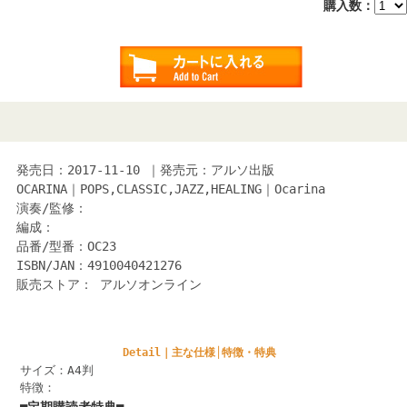
購入数：
発売日：2017-11-10 ｜発売元：アルソ出版
OCARINA｜POPS,CLASSIC,JAZZ,HEALING｜Ocarina
演奏/監修：
編成：
品番/型番：OC23
ISBN/JAN：4910040421276
販売ストア： アルソオンライン
Detail｜主な仕様│特徴・特典
サイズ：A4判
特徴：
■
定期購読者特典■