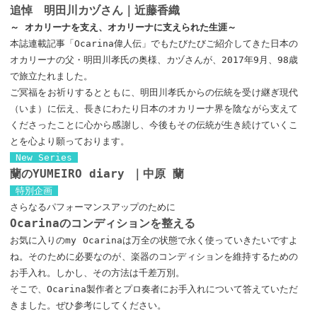
追悼 明田川カヅさん｜近藤香織
～ オカリーナを支え、オカリーナに支えられた生涯～
本誌連載記事「Ocarina偉人伝」でもたびたびご紹介してきた日本の
オカリーナの父・明田川孝氏の奥様、カヅさんが、2017年9月、98歳
で旅立たれました。
ご冥福をお祈りするとともに、明田川孝氏からの伝統を受け継ぎ現代
（いま）に伝え、長きにわたり日本のオカリーナ界を陰ながら支えて
くださったことに心から感謝し、今後もその伝統が生き続けていくこ
とを心より願っております。
New Series
蘭のYUMEIRO diary ｜中原 蘭
特別企画
さらなるパフォーマンスアップのために
Ocarinaのコンディションを整える
お気に入りのmy Ocarinaは万全の状態で永く使っていきたいですよ
ね。そのために必要なのが、楽器のコンディションを維持するための
お手入れ。しかし、その方法は千差万別。
そこで、Ocarina製作者とプロ奏者にお手入れについて答えていただ
きました。ぜひ参考にしてください。