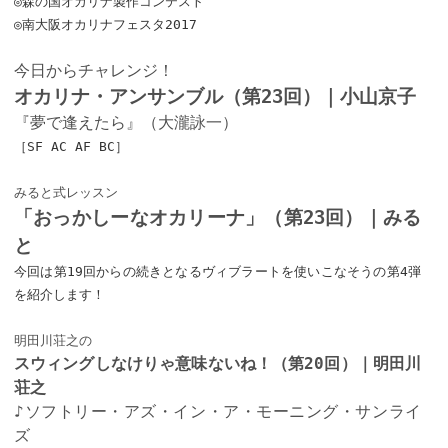
◎森の国オカリナ製作コンテスト
◎南大阪オカリナフェスタ2017
今日からチャレンジ！
オカリナ・アンサンブル（第23回）｜小山京子
『夢で逢えたら』（大瀧詠一）
［SF AC AF BC］
みると式レッスン
「おっかしーなオカリーナ」（第23回）｜みる
と
今回は第19回からの続きとなるヴィブラートを使いこなそうの第4弾
を紹介します！
明田川荘之の
スウィングしなけりゃ意味ないね！（第20回）｜明田川
荘之
♪ソフトリー・アズ・イン・ア・モーニング・サンライ
ズ