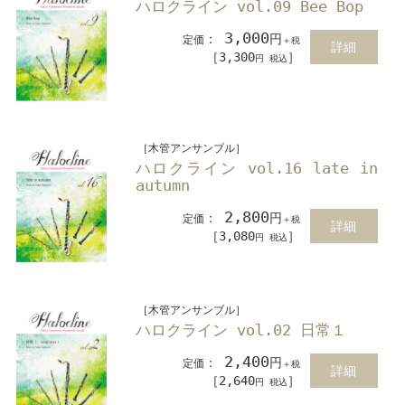
ハロクライン vol.09 Bee Bop
3,000
：
円
定価
＋税
詳細
［3,300
］
円 税込
［木管アンサンブル］
ハロクライン vol.16 late in
autumn
2,800
：
円
定価
＋税
詳細
［3,080
］
円 税込
［木管アンサンブル］
ハロクライン vol.02 日常１
2,400
：
円
定価
＋税
詳細
［2,640
］
円 税込