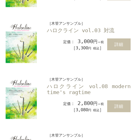
［木管アンサンブル］
ハロクライン vol.03 対流
3,000
：
円
定価
＋税
詳細
［3,300
］
円 税込
［木管アンサンブル］
ハロクライン vol.08 modern
time's ragtime
2,800
：
円
定価
＋税
詳細
［3,080
］
円 税込
［木管アンサンブル］