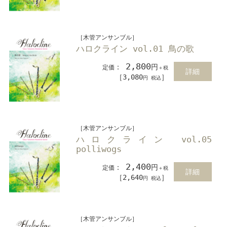
［木管アンサンブル］
ハロクライン vol.01 鳥の歌
2,800
：
円
定価
＋税
詳細
［3,080
］
円 税込
［木管アンサンブル］
ハロクライン vol.05
polliwogs
2,400
：
円
定価
＋税
詳細
［2,640
］
円 税込
［木管アンサンブル］