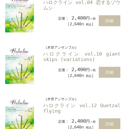
ハロクライン vol.04 恋するゾウ
ムシ
2,400
：
円
定価
＋税
詳細
［2,640
］
円 税込
［木管アンサンブル］
ハロクライン vol.10 giant
skips (variations)
2,400
：
円
定価
＋税
詳細
［2,640
］
円 税込
［木管アンサンブル］
ハロクライン vol.12 Quetzal
flying
2,400
：
円
定価
＋税
詳細
［2,640
］
円 税込