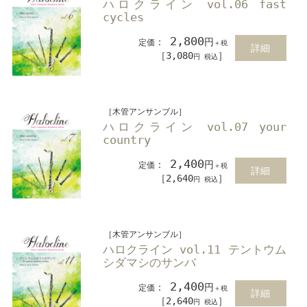
ハロクライン vol.06 fast
cycles
2,800
：
円
定価
＋税
詳細
［3,080
］
円 税込
［木管アンサンブル］
ハロクライン vol.07 your
country
2,400
：
円
定価
＋税
詳細
［2,640
］
円 税込
［木管アンサンブル］
ハロクライン vol.11 テントウム
シダマシのサンバ
2,400
：
円
定価
＋税
詳細
［2,640
］
円 税込