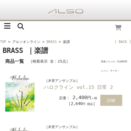
TOP
> アルソオンライン
>
BRASS
> 楽譜
[ BACK ]
BRASS ｜楽譜
商品一覧
［検索表示 全：25点］
音楽ジャンル：CLASSIC
シーン・テーマ：
［木管アンサンブル］
ハロクライン vol.15 日常 2
2,400
：
円
定価
＋税
詳細
［2,640
］
円 税込
［木管アンサンブル］