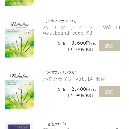
［木管アンサンブル］
ハロクライン vol.13
westbound code MB
3,600
：
円
定価
＋税
詳細
［3,960
］
円 税込
［木管アンサンブル］
ハロクライン vol.14 羽化
2,400
：
円
定価
＋税
詳細
［2,640
］
円 税込
［金管ｱﾝｻﾝﾌﾞﾙ］