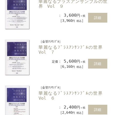
華麗なるブラスアンサンブルの世
界 Vol ９
3,600
：
円
＋税
詳細
［3,960
］
円 税込
［金管ｱﾝｻﾝﾌﾞﾙ］
華麗なるﾌﾞﾗｽｱﾝｻﾝﾌﾞﾙの世界
Vol ７
5,600
：
円
定価
＋税
詳細
［6,160
］
円 税込
［金管ｱﾝｻﾝﾌﾞﾙ］
華麗なるﾌﾞﾗｽｱﾝｻﾝﾌﾞﾙの世界
Vol ６
2,400
：
円
＋税
詳細
［2,640
］
円 税込