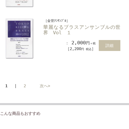
［金管ｱﾝｻﾝﾌﾞﾙ］
華麗なるブラスアンサンブルの世
界 Vol １
2,000
：
円
＋税
詳細
［2,200
］
円 税込
1
|
2
次へ>
こんな商品もおすすめ