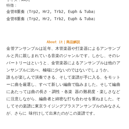
特徴：
金管8重奏（Trp2, Hr2, Trb2, Euph & Tuba）
金管8重奏（Trp2, Hr2, Trb2, Euph & Tuba）
About it｜商品解説
金管アンサンブルは近年、木管楽器や打楽器によるアンサンブ
ルと共に親しまれている音楽のジャンルです。しかし、そのレ
パートリーはというと、金管楽器によるアンサンブルは他のア
ンサンブルに比べ、極端に少ないのではないでしょうか。
誰もが楽しんで演奏できる、そして楽譜が手に入る、をモット
ーに曲を厳選し、すべて新しい編曲で臨みました。そして編曲
にあたっては曲の長さ・調性・各楽 器の難易度・楽しさなど
に注意しながら、編曲者と綿密な打ち合わせを重ねました。そ
してその楽譜に東京ライジングブラスアンサンブルのみなさん
が、さらに 味付けして出来たのがこの楽譜です。