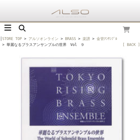
│
STORE TOP
>
アルソオンライン
>
BRASS
>
楽譜
>
金管ｱﾝｻﾝﾌﾞﾙ
> 華麗なるブラスアンサンブルの世界 Vol ９
[ BACK ]