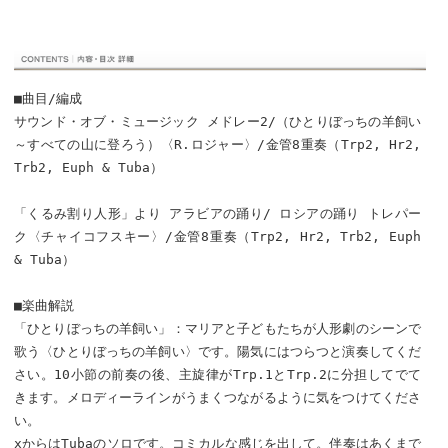
■曲目/編成
サウンド・オブ・ミュージック メドレー2/（ひとりぼっちの羊飼い
～すべての山に登ろう）〈R.ロジャー〉/金管8重奏（Trp2, Hr2,
Trb2, Euph & Tuba）
「くるみ割り人形」より アラビアの踊り/ ロシアの踊り トレパー
ク〈チャイコフスキー〉/金管8重奏（Trp2, Hr2, Trb2, Euph
& Tuba）
■楽曲解説
「ひとりぼっちの羊飼い」：マリアと子どもたちが人形劇のシーンで
歌う〈ひとりぼっちの羊飼い〉です。陽気にはつらつと演奏してくだ
さい。10小節の前奏の後、主旋律がTrp.1とTrp.2に分担してでて
きます。メロディーラインがうまくつながるように気をつけてくださ
い。
xからはTubaのソロです。コミカルな感じを出して。伴奏はあくまで