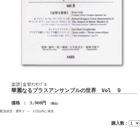
楽譜│金管ｱﾝｻﾝﾌﾞﾙ
華麗なるブラスアンサンブルの世界 Vol ９
価格 ： 3,960円
（税込）
配送状況：通常２ ～ ３日以内に発送
購入数：