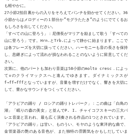
も軽やかに。
27小節2拍目裏からの入りをそろえてパンチを効かせてください。36
小節からはメロディーの１部分か”モグラたたき”のようにでてくるお
もしろさを出してください。
「すべての山に登ろう」：尼僧長がマリアを励まして歌う「すべての
山に登ろう」です。Hrn.とTrb.によって静かに始まります。ここで
は各フレーズを大切に扱ってください。ハーモニーも音の長さを保持
し、息継ぎによって流れが損なわれることのないように留意してくだ
さい。
次第に、他のパートも加わり音楽は58小節のmolto cresc．によっ
てvのクライマックスへと進んでゆきます。ダイナミックスが
f→ff→fffとなっていますが、音量を増すだけでなく、響きを大切に
して、豊かなサウンドをつくってください。
「アラビアの踊り / ロシアの踊りトレパーク」：この曲は「白鳥の
湖」「眠りの森の美女」と並んでP. I. チャイコフスキーの三大バ
レエ音楽と言われ、最も広く演奏される作品の1つとされています。
「アラビアの踊り」は甘い、ものうい、モヤのような東洋的な曲で、
金管楽器の艶のある音色が、また独特の雰囲気をかもしだしていま