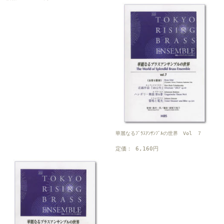
華麗なるﾌﾞﾗｽｱﾝｻﾝﾌﾞﾙの世界 Vol ７
定価： 6,160円