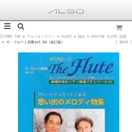
│
STORE TOP
>
アルソオンライン
>
FLUTE
>
雑誌
>
CD付THE FLUTE 別冊
> ザ・フルート別冊vol.04（改訂版）
[ BACK ]