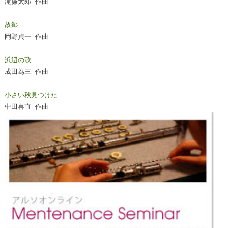
滝廉太郎 作曲
故郷
岡野貞一 作曲
浜辺の歌
成田為三 作曲
小さい秋見つけた
中田喜直 作曲