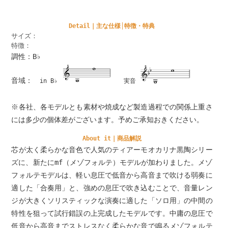
Detail｜主な仕様│特徴・特典
サイズ：
特徴：
調性：B♭
音域：
in B♭
実音
※各社、各モデルとも素材や焼成など製造過程での関係上重さ
には多少の個体差がございます。予めご承知おきください。
About it｜商品解説
芯が太く柔らかな音色で人気のティアーモオカリナ黒陶シリー
ズに、新たにmf（メゾフォルテ）モデルが加わりました。メゾ
フォルテモデルは、軽い息圧で低音から高音まで吹ける弱奏に
適した「合奏用」と、強めの息圧で吹き込むことで、音量レン
ジが大きくソリスティックな演奏に適した「ソロ用」の中間の
特性を狙って試行錯誤の上完成したモデルです。中庸の息圧で
低音から高音までストレスなく柔らかな音で鳴るメゾフォルテ