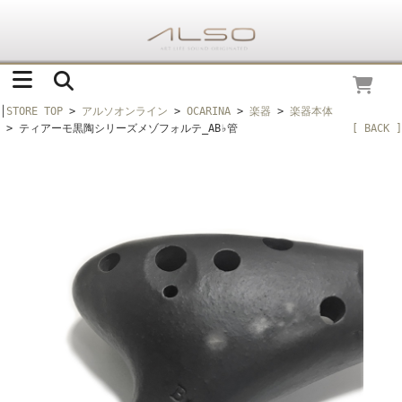
│
STORE TOP
>
アルソオンライン
>
OCARINA
>
楽器
>
楽器本体
> ティアーモ黒陶シリーズメゾフォルテ_AB♭管
[ BACK ]