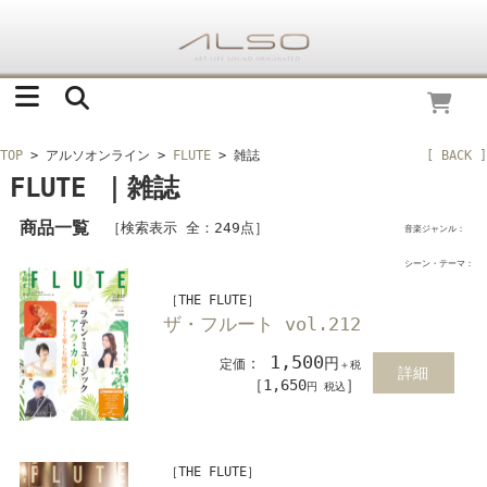
TOP
> アルソオンライン
>
FLUTE
> 雑誌
[ BACK ]
FLUTE ｜雑誌
商品一覧
［検索表示 全：249点］
音楽ジャンル：
シーン・テーマ：
［THE FLUTE］
ザ・フルート vol.212
1,500
：
円
定価
＋税
詳細
［1,650
］
円 税込
［THE FLUTE］