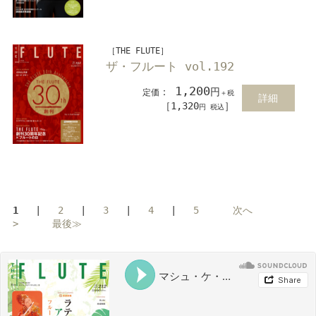
［THE FLUTE］
ザ・フルート vol.192
1,200
：
円
定価
＋税
詳細
［1,320
］
円 税込
1
|
2
|
3
|
4
|
5
次へ
>
最後≫