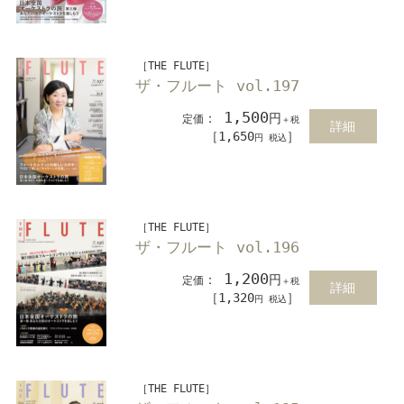
［THE FLUTE］
ザ・フルート vol.197
1,500
：
円
定価
＋税
詳細
［1,650
］
円 税込
［THE FLUTE］
ザ・フルート vol.196
1,200
：
円
定価
＋税
詳細
［1,320
］
円 税込
［THE FLUTE］