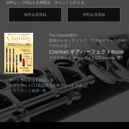
送料なしで雑誌を定期配送。ポイントも貯まる。
無料会員登録
有料会員登録
The Clarinet増刊：
楽器からセッティング、アクセサリーのすべ
てがわかる！
Clarinet ギアパーフェクトBook
クラリネット オールガイド100
選!!
and more
ザ・クラリネット雑誌一覧
クラリネットCLUB定額【月額プラン】入会
クラリネット楽譜一覧