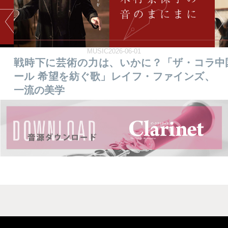
MUSIC2026-05-01
コラ
中国が放つ先進的ヒロイン像とは？
「
ズ、
る