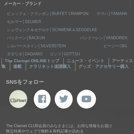
メーカー・ブランド
ビュッフェ・クランポン│BUFFET CRAMPON
ヤマハ│YAMAHA
セルマー│SELMER
シュヴェンク＆セゲルケ│SCHWENK＆SEGGELKE
バックーン│BACKUN
バンドーレン│VANDOREN
シルバースタイン│SILVERSTEIN
ビージー│BG
ダダリオ│DADARIO
ゴッツ│GOTTSU
The Clarinet ONLINEトップ
ニュース・イベント
アーティス
集
連載
クラリネット楽譜購入
グッズ・アクセサリー購入
SNSをフォロー
The Clarinet CLUB会員のみなさまには、お得な情報をお届け
限定特典やウェブで無料＆有料記事が読める