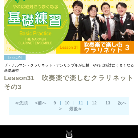
ザ・ナルマン・クラリネット・アンサンブルが伝授 やれば絶対にうまくなる
基礎練習
Lesson31 吹奏楽で楽しむクラリネット
その3
≪先頭
<前へ
9
|
10
|
11
|
12
|
13
次へ
>
最後≫