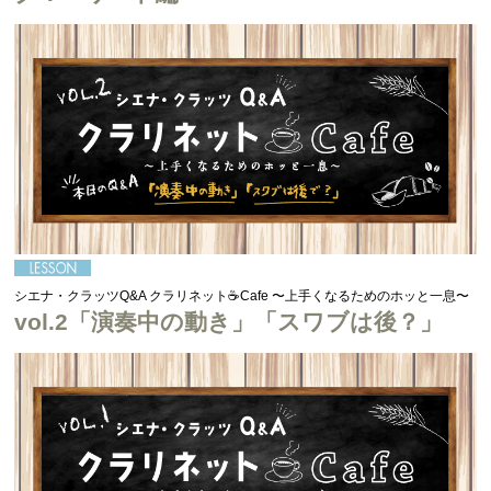
シエナ・クラッツQ&A クラリネット☕Cafe 〜上手くなるためのホッと一息〜
vol.2「演奏中の動き」「スワブは後？」