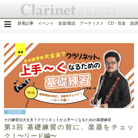
新着記事
イベント
楽器/製品
アーティスト
CD・音楽
楽譜
その練習法大丈夫？クラリネットが上手〜くなるための基礎練習
第3回 基礎練習の前に、楽器をチェッ
ク！〜リード編〜